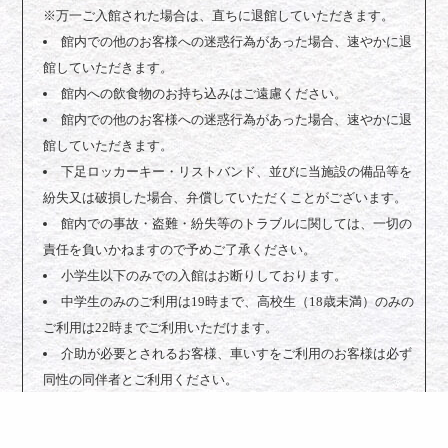
※万一ご入館された場合は、直ちに退館していただきます。
館内での他のお客様への迷惑行為があった場合、速やかに退
館していただきます。
館内への飲食物のお持ち込みはご遠慮ください。
館内での他のお客様への迷惑行為があった場合、速やかに退
館していただきます。
下足ロッカーキー・リストバンド、並びに当施設の備品等を
紛失又は破損した場合、弁償していただくことがございます。
館内での事故・盗難・紛失等のトラブルに関しては、一切の
責任を負いかねますので予めご了承ください。
小学生以下のみでの入館はお断りしております。
中学生のみのご利用は19時まで、高校生（18歳未満）のみの
ご利用は22時までご利用いただけます。
介助が必要とされるお客様、車いすをご利用のお客様は必ず
同性の同伴者とご利用ください。
©2022 つきさむ温泉 All Rights Reserved.