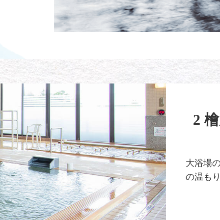
2 
大浴場
の温も