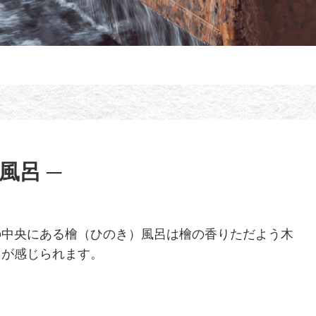
檜風呂 ─
の中央にある檜（ひのき）風呂は檜の香りただよう木
りが感じられます。