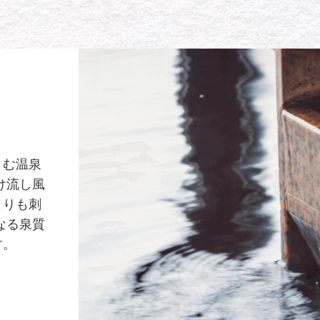
さむ温泉
け流し風
よりも刺
なる泉質
す。