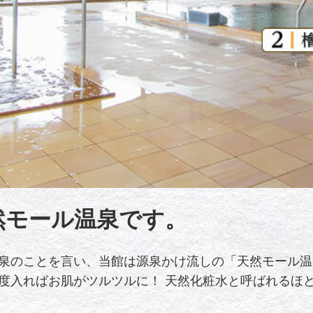
然モール温泉です。
泉のことを言い、当館は源泉かけ流しの「天然モール温
度入ればお肌がツルツルに！ 天然化粧水と呼ばれるほ